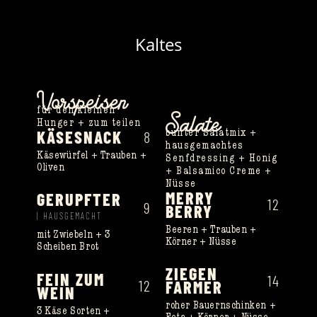
Kaltes
Vorspeisen
Salate
für den kleinen
Hunger + zum teilen
KÄSESNACK
8
bunter Salatmix +
hausgemachtes
Käsewürfel + Trauben +
Senfdressing + Honig
Oliven
+ Balsamico Creme +
Nüsse
MERRY
GERUPFTER
12
9
BERRY
| HAUSGEMACHT
Beeren + Trauben +
mit Zwiebeln + 3
Körner + Nüsse
Scheiben Brot
ZIEGEN
FEIN ZUM
14
12
FARMER
WEIN
roher Bauernschinken +
3 Käse Sorten +