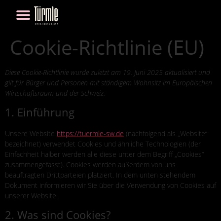
Cookie-Richtlinie (EU)
Diese Cookie-Richtlinie wurde zuletzt am 19. Juni 2025 aktualisiert und
gilt für Bürger und Personen mit ständigem Wohnsitz im Europäischen
Wirtschaftsraum und der Schweiz.
1. Einführung
Unsere Website
https://tuermle-sw.de
(nachfolgend als „Website“
bezeichnet) verwendet Cookies und ähnliche Technologien (der
Einfachheit halber werden alle diese unter dem Begriff „Cookies“
zusammengefasst). Cookies werden außerdem von uns
beauftragten Drittparteien platziert. In dem unten stehendem
Dokument informieren wir Sie über die Verwendung von Cookies auf
unserer Website.
2. Was sind Cookies?