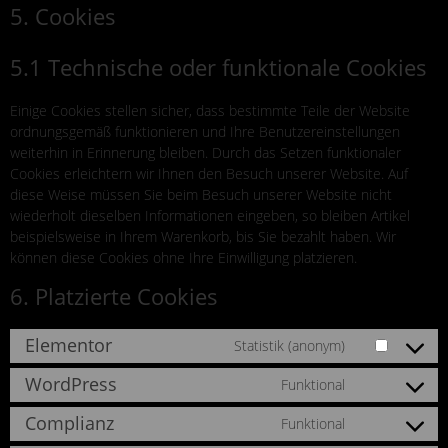
5. Cookies
5.1 Technische oder funktionale Cookies
Einige Cookies stellen sicher, dass bestimmte Teile der Website
ordnungsgemäß funktionieren und Ihre Benutzereinstellungen
weiterhin in Erinnerung bleiben. Durch das Setzen funktionaler
Cookies erleichtern wir Ihnen den Besuch unserer Website. Auf
diese Weise müssen Sie beim Besuch unserer Website nicht
wiederholt dieselben Informationen eingeben, so bleiben Artikel
beispielsweise in Ihrem Warenkorb, bis Sie bezahlt haben. Wir
können diese Cookies ohne Ihre Einwilligung platzieren.
6. Platzierte Cookies
Elementor
Statistik (anonym)
WordPress
Funktional
Complianz
Funktional