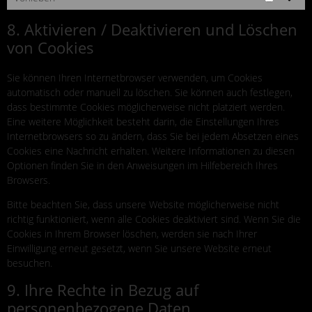
8. Aktivieren / Deaktivieren und Löschen
von Cookies
Sie können Ihren Internetbrowser verwenden, um Cookies
automatisch oder manuell zu löschen. Sie können auch festlegen,
dass bestimmte Cookies möglicherweise nicht platziert werden.
Eine weitere Möglichkeit besteht darin, die Einstellungen Ihres
Internetbrowsers so zu ändern, dass Sie bei jedem Absetzen eines
Cookies eine Nachricht erhalten. Weitere Informationen zu diesen
Optionen finden Sie in den Anweisungen im Hilfebereich Ihres
Browsers.
Bitte beachten Sie, dass unsere Website möglicherweise nicht
richtig funktioniert, wenn alle Cookies deaktiviert sind. Wenn Sie die
Cookies in Ihrem Browser löschen, werden sie nach Ihrer
Einwilligung erneut gesetzt, wenn Sie unsere Website erneut
besuchen.
9. Ihre Rechte in Bezug auf
personenbezogene Daten