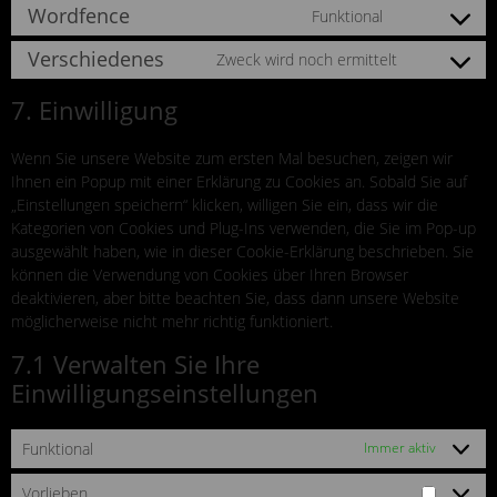
Wordfence
Funktional
Verschiedenes
Zweck wird noch ermittelt
7. Einwilligung
Wenn Sie unsere Website zum ersten Mal besuchen, zeigen wir
Ihnen ein Popup mit einer Erklärung zu Cookies an. Sobald Sie auf
„Einstellungen speichern“ klicken, willigen Sie ein, dass wir die
Kategorien von Cookies und Plug-Ins verwenden, die Sie im Pop-up
ausgewählt haben, wie in dieser Cookie-Erklärung beschrieben. Sie
können die Verwendung von Cookies über Ihren Browser
deaktivieren, aber bitte beachten Sie, dass dann unsere Website
möglicherweise nicht mehr richtig funktioniert.
7.1 Verwalten Sie Ihre
Einwilligungseinstellungen
Funktional
Immer aktiv
Vorlieben